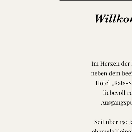
Willko
Im Herzen der 
neben dem beei
Hotel „Rats-S
liebevoll 
Ausgangspu
Seit über 150 
ehemals kleine