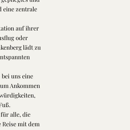
 eine zentrale
ation auf ihrer
sflug oder
kenberg lädt zu
entspannten
 bei uns eine
rt zum Ankommen
würdigkeiten,
Fuß.
ür alle, die
e Reise mit dem