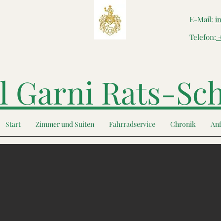
E-Mail:
i
Telefon:
+
l Garni Rats-Sc
Start
Zimmer und Suiten
Fahrradservice
Chronik
Anf