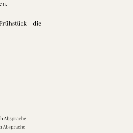
en.
Frühstück – die
ch Absprache
ch Absprache