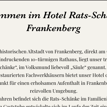
mmen im Hotel Rats-Sch
Frankenberg
historischen Altstadt von Frankenberg, direkt a
ndruckenden 10-türmigen Rathaus, liegt unser tr
chänke“, im Volksmund liebevoll „Säule“ genann
restaurierten Fachwerkhäusern bietet unser Hotel 
nkt für einen erholsamen Aufenthalt in Frankenb
reizvollen Umgebung.
Jahren befindet sich die Rats-Schänke im Familien
n Gaststube entwickelte sich im Laufe der Zeit ein