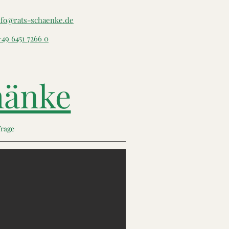
nfo@rats-schaenke.de
49 6451 7266 0
hänke
rage