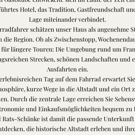
ührtes Hotel, das Tradition, Gastfreundschaft und
Lage miteinander verbindet.
radfahrer schätzen unser Haus als angenehme St
h die Region. Ob als Zwischenstopp, Wochenendau
für längere Touren: Die Umgebung rund um Fran
gsreichen Strecken, schönen Landschaften und 
Ausfahrten ein.
rlebnisreichen Tag auf dem Fahrrad erwartet Sie
osphäre, kurze Wege in die Altstadt und ein O
en. Durch die zentrale Lage erreichen Sie Sehens
tronomie und Einkaufsmöglichkeiten bequem zu 
 Rats-Schänke ist damit die passende Unterkunft f
tdecken, die historische Altstadt erleben und ihr