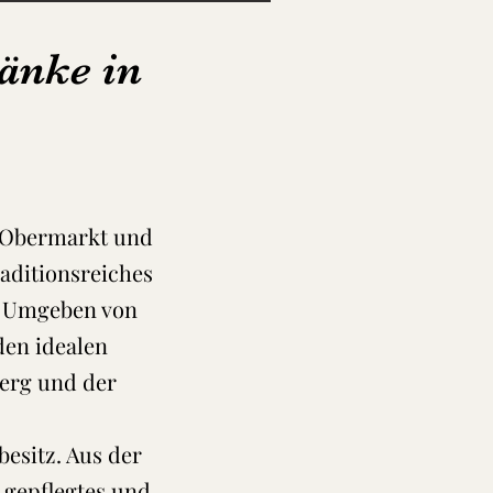
änke in
m Obermarkt und
aditionsreiches
t. Umgeben von
den idealen
erg und der
besitz. Aus der
 gepflegtes und